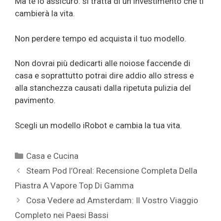
Ma te lo assicuro: si tratta di un investimento che ti
cambierà la vita.
Non perdere tempo ed acquista il tuo modello.
Non dovrai più dedicarti alle noiose faccende di
casa e soprattutto potrai dire addio allo stress e
alla stanchezza causati dalla ripetuta pulizia del
pavimento.
Scegli un modello iRobot e cambia la tua vita.
Categorie
Casa e Cucina
Steam Pod l’Oreal: Recensione Completa Della
Piastra A Vapore Top Di Gamma
Cosa Vedere ad Amsterdam: Il Vostro Viaggio
Completo nei Paesi Bassi